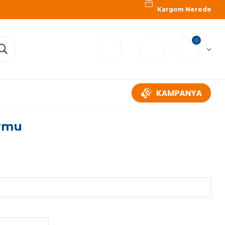
Kargom Nerede
0
ormu