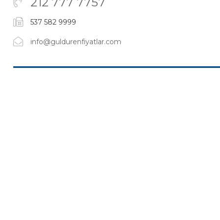
212 777 7757
537 582 9999
info@guldurenfiyatlar.com