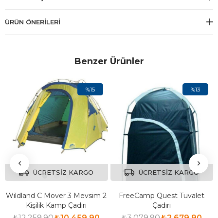
ÜRÜN ÖNERILERI
Benzer Ürünler
%15
%13
ÜCRETSIZ KARGO
ÜCRETSIZ KARGO
Wildland C Mover 3 Mevsim 2
FreeCamp Quest Tuvalet
Kişilik Kamp Çadırı
Çadırı
₺12.259,90
₺10.459,90
₺3.079,90
₺2.679,90