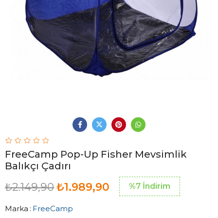
FreeCamp Pop-Up Fisher Mevsimlik
Balıkçı Çadırı
₺2.149,90
₺1.989,90
%
7
İndirim
Marka
:
FreeCamp