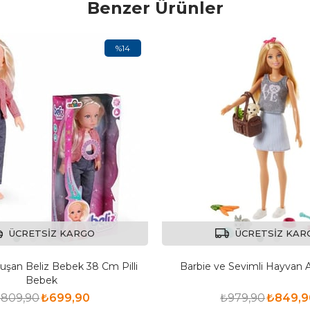
Benzer Ürünler
%14
ÜCRETSIZ KARGO
ÜCRETSIZ KAR
uşan Beliz Bebek 38 Cm Pilli
Barbie ve Sevimli Hayvan A
Bebek
809,90
₺699,90
₺979,90
₺849,9