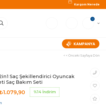
Kargom Nerede
0
< < Önceki Sayfaya Dön
ı 2in1 Saç Şekillendirici Oyuncak
eti Saç Bakım Seti
₺1.079,90
%
14
İndirim
m