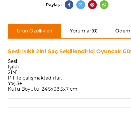
Paylaş :
Ürün Özellikleri
Yorumlar
(0)
Ödeme
Sesli Işıklı 2in1 Saç Şekillendirici Oyuncak G
Sesli
Işıklı
2IN1
Pil ile çalışmaktadırlar.
Yaş:3+
Kutu Boyutu: 24,5x38,5x7 cm