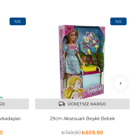
%13
%12
GO
ÜCRETSIZ KARGO
rkadaşları
29cm Aksesuarlı Beşikli Bebek
0
₺749,90
₺659,90