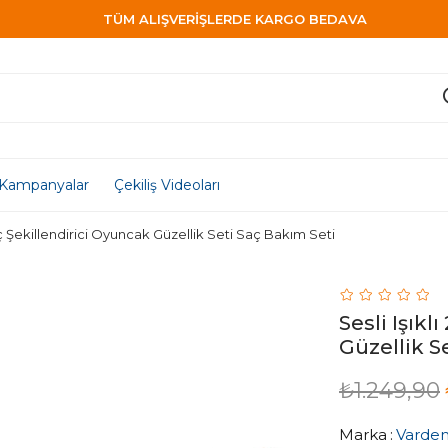
TÜM ALIŞVERİŞLERDE KARGO BEDAVA
Kampanyalar
Çekiliş Videoları
 Saç Şekillendirici Oyuncak Güzellik Seti Saç Bakım Seti
Sesli Işıkl
Güzellik S
₺1.249,90
Marka
:
Varde