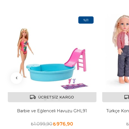
%11
ÜCRETSIZ KARGO
Barbie ve Eğlenceli Havuzu GHL91
Türkçe Kon
₺1.099,90
₺976,90
₺